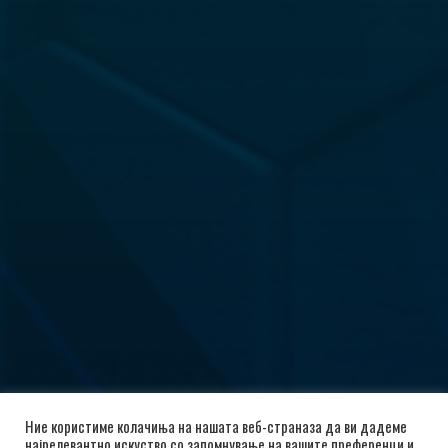
Ние користиме колачиња на нашата веб-страназа да ви дадеме
најрелевантно искуство со запомнување на вашите преференци и