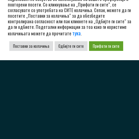
повторени посети. Со кликнување на „Прифати ги сите“, се
согласувате со употребата на СИТЕ колачиња. Сепак, можете да ги
посетите „Поставки за колачиња“ за да обезбедите
контролирана согласност или пак кликнете на „Одбијте ги сите“ за
да ги одбиете. Подетални информации за тоа како ги користиме
тука
колачињата можете да прочитате
.
Поставки за колачиња
Одбијте ги сите
Прифати ги сите