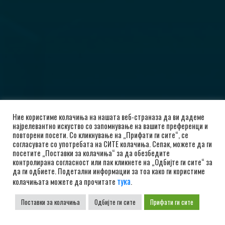
Ние користиме колачиња на нашата веб-страназа да ви дадеме
најрелевантно искуство со запомнување на вашите преференци и
повторени посети. Со кликнување на „Прифати ги сите“, се
согласувате со употребата на СИТЕ колачиња. Сепак, можете да ги
посетите „Поставки за колачиња“ за да обезбедите
контролирана согласност или пак кликнете на „Одбијте ги сите“ за
да ги одбиете. Подетални информации за тоа како ги користиме
тука
колачињата можете да прочитате
.
Поставки за колачиња
Одбијте ги сите
Прифати ги сите