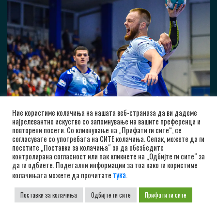
Ние користиме колачиња на нашата веб-страназа да ви дадеме
најрелевантно искуство со запомнување на вашите преференци и
повторени посети. Со кликнување на „Прифати ги сите“, се
согласувате со употребата на СИТЕ колачиња. Сепак, можете да ги
посетите „Поставки за колачиња“ за да обезбедите
контролирана согласност или пак кликнете на „Одбијте ги сите“ за
да ги одбиете. Подетални информации за тоа како ги користиме
тука
колачињата можете да прочитате
.
Поставки за колачиња
Одбијте ги сите
Прифати ги сите