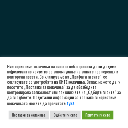
Ние користиме колачиња на нашата веб-страназа да ви дадеме
најрелевантно искуство со запомнување на вашите преференци и
повторени посети. Со кликнување на „Прифати ги сите“, се
согласувате со употребата на СИТЕ колачиња. Сепак, можете да ги
посетите „Поставки за колачиња“ за да обезбедите
контролирана согласност или пак кликнете на „Одбијте ги сите“ за
да ги одбиете. Подетални информации за тоа како ги користиме
тука
колачињата можете да прочитате
.
Поставки за колачиња
Одбијте ги сите
Прифати ги сите