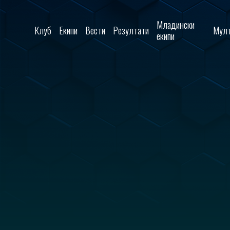
Skip to content
Младински
Клуб
Екипи
Вести
Резултати
Мулт
екипи