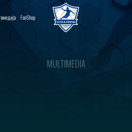
имедија
FanShop
MULTIMEDIA