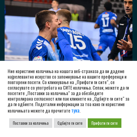
Ние користиме колачиња на нашата веб-страназа да ви дадеме
најрелевантно искуство со запомнување на вашите преференци и
повторени посети. Со кликнување на „Прифати ги сите“, се
согласувате со употребата на СИТЕ колачиња. Сепак, можете да ги
посетите „Поставки за колачиња“ за да обезбедите
контролирана согласност или пак кликнете на „Одбијте ги сите“ за
да ги одбиете. Подетални информации за тоа како ги користиме
тука
колачињата можете да прочитате
.
Поставки за колачиња
Одбијте ги сите
Прифати ги сите