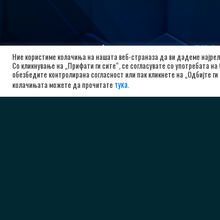
РК А
Ние користиме колачиња на нашата веб-страназа да ви дадеме најрел
Со кликнување на „Прифати ги сите“, се согласувате со употребата на
бу
обезбедите контролирана согласност или пак кликнете на „Одбијте ги 
10
тука
колачињата можете да прочитате
.
Ма
+3
ad