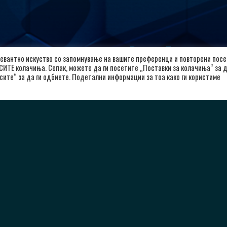
лкалоид
Важни Линкови
евантно искуство со запомнување на вашите преференци и повторени посе
 СИТЕ колачиња. Сепак, можете да ги посетите „Поставки за колачиња“ за 
л. Александар Македонски 12,
Почетна
сите“ за да ги одбиете. Подетални информации за тоа како ги користиме
00 Скопје, Република Северна
За Клубот
кедонија
Вести
8923104072
Политика за приватност
Политика и услови за користење
rkalkaloid@alkaloid.com.mk
Политика за колачиња
Заштита на лични податоци
Copyright © 2026 РК Алкалоид