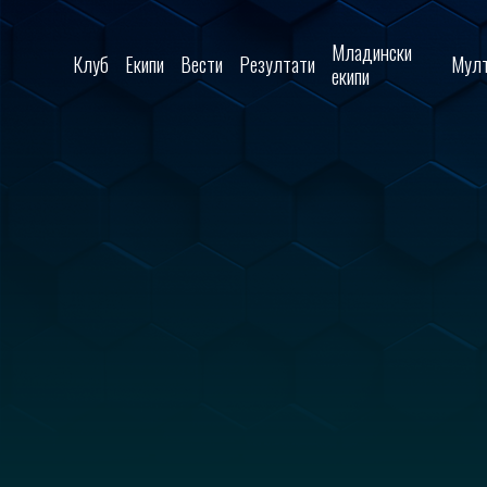
Skip to content
Младински
Клуб
Екипи
Вести
Резултати
Мулт
екипи