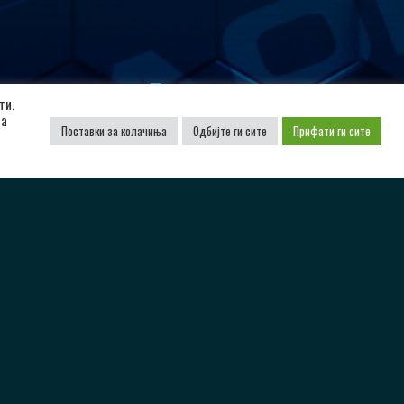
Поддржано од
ти.
да
Поставки за колачиња
Одбијте ги сите
Прифати ги сите