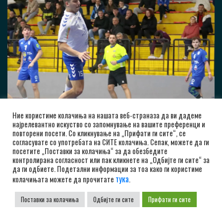
Ние користиме колачиња на нашата веб-страназа да ви дадеме
најрелевантно искуство со запомнување на вашите преференци и
повторени посети. Со кликнување на „Прифати ги сите“, се
согласувате со употребата на СИТЕ колачиња. Сепак, можете да ги
посетите „Поставки за колачиња“ за да обезбедите
контролирана согласност или пак кликнете на „Одбијте ги сите“ за
да ги одбиете. Подетални информации за тоа како ги користиме
тука
колачињата можете да прочитате
.
Поставки за колачиња
Одбијте ги сите
Прифати ги сите