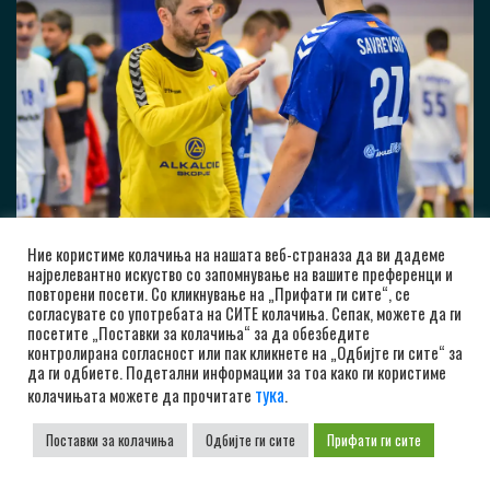
Ние користиме колачиња на нашата веб-страназа да ви дадеме
најрелевантно искуство со запомнување на вашите преференци и
повторени посети. Со кликнување на „Прифати ги сите“, се
согласувате со употребата на СИТЕ колачиња. Сепак, можете да ги
посетите „Поставки за колачиња“ за да обезбедите
контролирана согласност или пак кликнете на „Одбијте ги сите“ за
да ги одбиете. Подетални информации за тоа како ги користиме
тука
колачињата можете да прочитате
.
Поставки за колачиња
Одбијте ги сите
Прифати ги сите