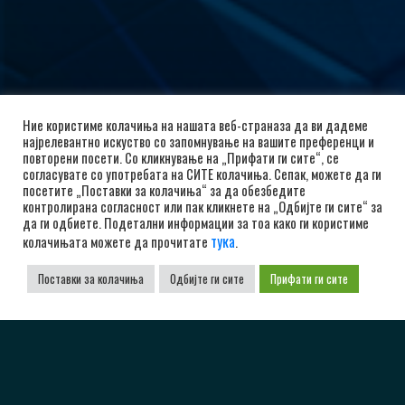
Ние користиме колачиња на нашата веб-страназа да ви дадеме
најрелевантно искуство со запомнување на вашите преференци и
повторени посети. Со кликнување на „Прифати ги сите“, се
согласувате со употребата на СИТЕ колачиња. Сепак, можете да ги
посетите „Поставки за колачиња“ за да обезбедите
контролирана согласност или пак кликнете на „Одбијте ги сите“ за
да ги одбиете. Подетални информации за тоа како ги користиме
тука
колачињата можете да прочитате
.
Поставки за колачиња
Одбијте ги сите
Прифати ги сите