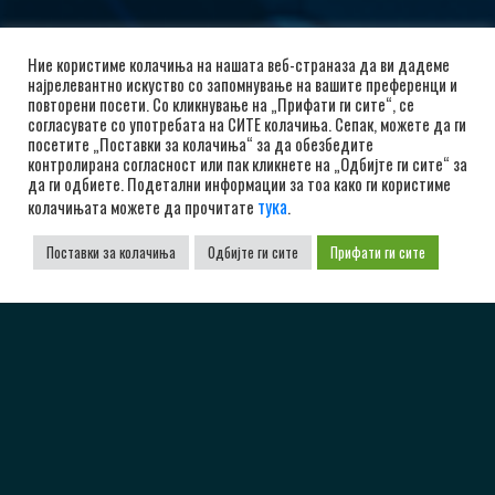
Ние користиме колачиња на нашата веб-страназа да ви дадеме
најрелевантно искуство со запомнување на вашите преференци и
повторени посети. Со кликнување на „Прифати ги сите“, се
согласувате со употребата на СИТЕ колачиња. Сепак, можете да ги
посетите „Поставки за колачиња“ за да обезбедите
контролирана согласност или пак кликнете на „Одбијте ги сите“ за
да ги одбиете. Подетални информации за тоа како ги користиме
тука
колачињата можете да прочитате
.
Поставки за колачиња
Одбијте ги сите
Прифати ги сите