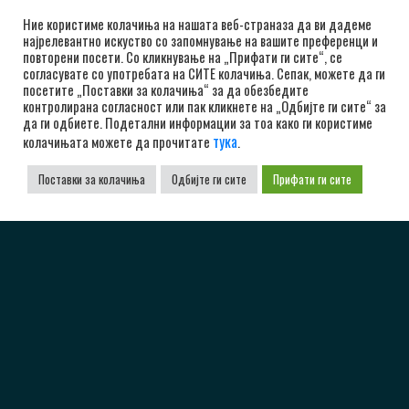
Ние користиме колачиња на нашата веб-страназа да ви дадеме
најрелевантно искуство со запомнување на вашите преференци и
повторени посети. Со кликнување на „Прифати ги сите“, се
согласувате со употребата на СИТЕ колачиња. Сепак, можете да ги
посетите „Поставки за колачиња“ за да обезбедите
контролирана согласност или пак кликнете на „Одбијте ги сите“ за
да ги одбиете. Подетални информации за тоа како ги користиме
тука
колачињата можете да прочитате
.
Поставки за колачиња
Одбијте ги сите
Прифати ги сите