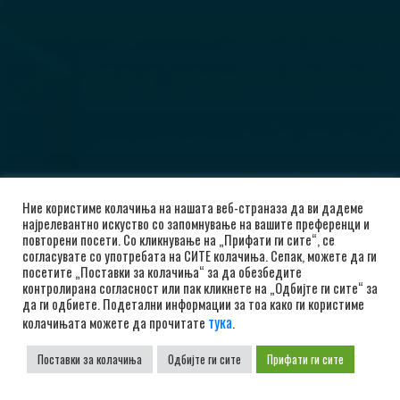
Ние користиме колачиња на нашата веб-страназа да ви дадеме
најрелевантно искуство со запомнување на вашите преференци и
повторени посети. Со кликнување на „Прифати ги сите“, се
согласувате со употребата на СИТЕ колачиња. Сепак, можете да ги
посетите „Поставки за колачиња“ за да обезбедите
контролирана согласност или пак кликнете на „Одбијте ги сите“ за
да ги одбиете. Подетални информации за тоа како ги користиме
тука
колачињата можете да прочитате
.
Поставки за колачиња
Одбијте ги сите
Прифати ги сите