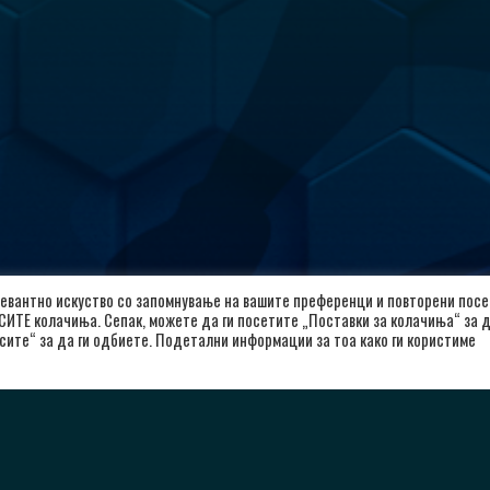
евантно искуство со запомнување на вашите преференци и повторени посе
 СИТЕ колачиња. Сепак, можете да ги посетите „Поставки за колачиња“ за 
сите“ за да ги одбиете. Подетални информации за тоа како ги користиме
лкалоид
Важни Линкови
л. Александар Македонски 12,
Почетна
00 Скопје, Република Северна
За Клубот
кедонија