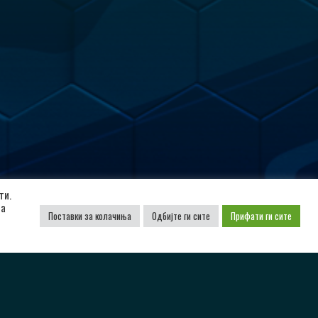
ти.
да
Поставки за колачиња
Одбијте ги сите
Прифати ги сите
Поддржано од