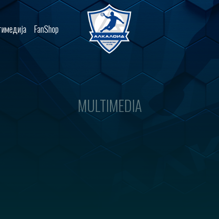
имедија
FanShop
MULTIMEDIA