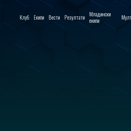
Skip to content
Младински
Клуб
Екипи
Вести
Резултати
Мулт
екипи