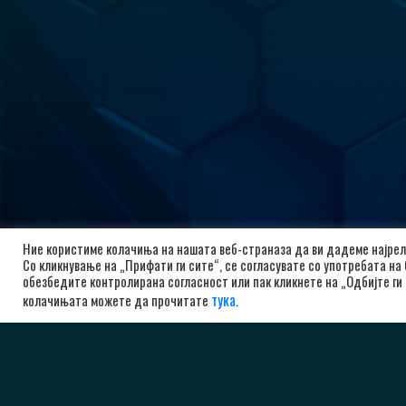
Ние користиме колачиња на нашата веб-страназа да ви дадеме најрел
Со кликнување на „Прифати ги сите“, се согласувате со употребата на
обезбедите контролирана согласност или пак кликнете на „Одбијте ги 
тука
колачињата можете да прочитате
.
РК А
бу
10
Ма