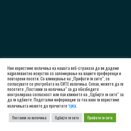
Ние користиме колачиња на нашата веб-страназа да ви дадеме
најрелевантно искуство со запомнување на вашите преференци и
повторени посети. Со кликнување на „Прифати ги сите“, се
согласувате со употребата на СИТЕ колачиња. Сепак, можете да ги
посетите „Поставки за колачиња“ за да обезбедите
контролирана согласност или пак кликнете на „Одбијте ги сите“ за
да ги одбиете. Подетални информации за тоа како ги користиме
тука
колачињата можете да прочитате
.
Поставки за колачиња
Одбијте ги сите
Прифати ги сите