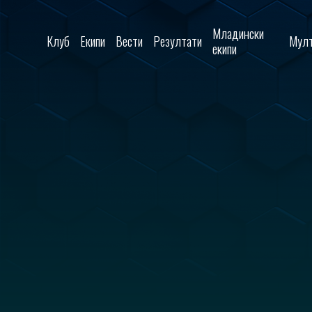
Skip to content
Младински
Клуб
Екипи
Вести
Резултати
Мулт
екипи