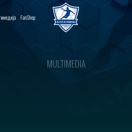
имедија
FanShop
MULTIMEDIA