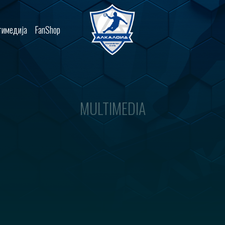
имедија
FanShop
MULTIMEDIA