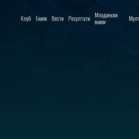
Skip to content
Младински
Клуб
Екипи
Вести
Резултати
Мулт
екипи