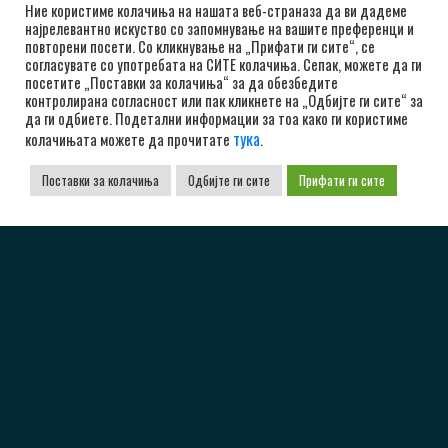
Ние користиме колачиња на нашата веб-страназа да ви дадеме
најрелевантно искуство со запомнување на вашите преференци и
повторени посети. Со кликнување на „Прифати ги сите“, се
согласувате со употребата на СИТЕ колачиња. Сепак, можете да ги
посетите „Поставки за колачиња“ за да обезбедите
контролирана согласност или пак кликнете на „Одбијте ги сите“ за
да ги одбиете. Подетални информации за тоа како ги користиме
тука
колачињата можете да прочитате
.
Поставки за колачиња
Одбијте ги сите
Прифати ги сите