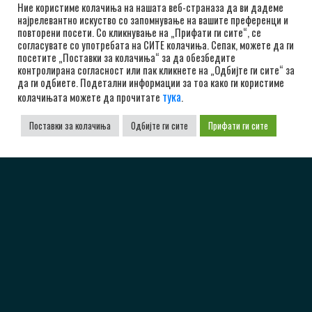
Ние користиме колачиња на нашата веб-страназа да ви дадеме
најрелевантно искуство со запомнување на вашите преференци и
повторени посети. Со кликнување на „Прифати ги сите“, се
согласувате со употребата на СИТЕ колачиња. Сепак, можете да ги
посетите „Поставки за колачиња“ за да обезбедите
контролирана согласност или пак кликнете на „Одбијте ги сите“ за
да ги одбиете. Подетални информации за тоа како ги користиме
тука
колачињата можете да прочитате
.
Поставки за колачиња
Одбијте ги сите
Прифати ги сите