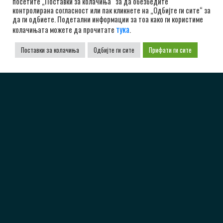
посетите „Поставки за колачиња“ за да обезбедите
контролирана согласност или пак кликнете на „Одбијте ги сите“ за
да ги одбиете. Подетални информации за тоа како ги користиме
тука
колачињата можете да прочитате
.
Поставки за колачиња
Одбијте ги сите
Прифати ги сите