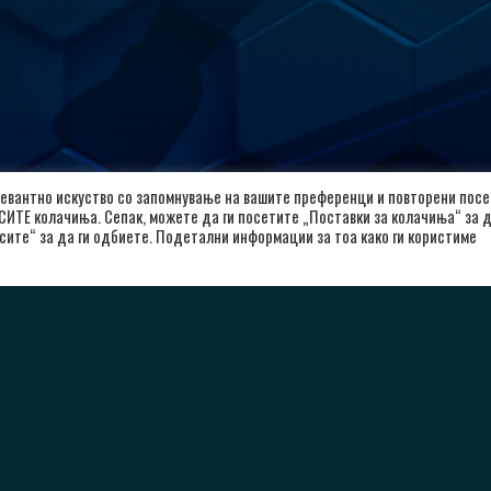
лкалоид
Важни Линкови
евантно искуство со запомнување на вашите преференци и повторени посе
 СИТЕ колачиња. Сепак, можете да ги посетите „Поставки за колачиња“ за 
л. Александар Македонски 12,
сите“ за да ги одбиете. Подетални информации за тоа како ги користиме
Почетна
00 Скопје, Република Северна
За Клубот
кедонија
Вести
8923104072
Политика за приватност
Политика и услови за користење
rkalkaloid@alkaloid.com.mk
Политика за колачиња
Заштита на лични податоци