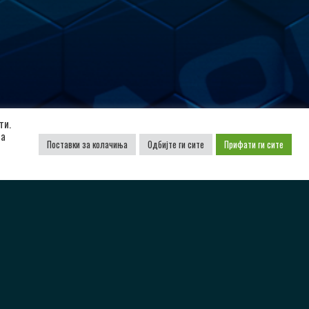
Поддржано од
ти.
да
Поставки за колачиња
Одбијте ги сите
Прифати ги сите