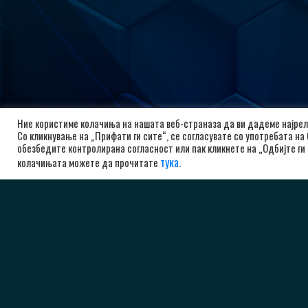
РК А
Ние користиме колачиња на нашата веб-страназа да ви дадеме најрел
Со кликнување на „Прифати ги сите“, се согласувате со употребата на
бу
обезбедите контролирана согласност или пак кликнете на „Одбијте ги 
тука
10
колачињата можете да прочитате
.
Ма
+3
ad