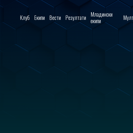
Skip to content
Младински
Клуб
Екипи
Вести
Резултати
Мулт
екипи