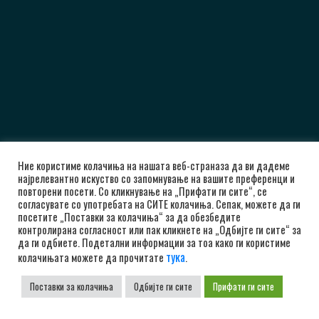
Ние користиме колачиња на нашата веб-страназа да ви дадеме
најрелевантно искуство со запомнување на вашите преференци и
повторени посети. Со кликнување на „Прифати ги сите“, се
согласувате со употребата на СИТЕ колачиња. Сепак, можете да ги
посетите „Поставки за колачиња“ за да обезбедите
контролирана согласност или пак кликнете на „Одбијте ги сите“ за
да ги одбиете. Подетални информации за тоа како ги користиме
тука
колачињата можете да прочитате
.
Поставки за колачиња
Одбијте ги сите
Прифати ги сите