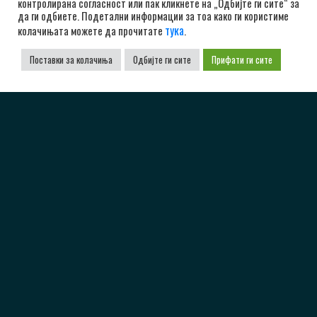
контролирана согласност или пак кликнете на „Одбијте ги сите“ за
да ги одбиете. Подетални информации за тоа како ги користиме
тука
колачињата можете да прочитате
.
Поставки за колачиња
Одбијте ги сите
Прифати ги сите