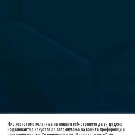
Ние користиме колачиња на нашата веб-страназа да ви дадеме
најрелевантно искуство со запомнување на вашите преференци и
повторени посети. Со кликнување на „Прифати ги сите“, се