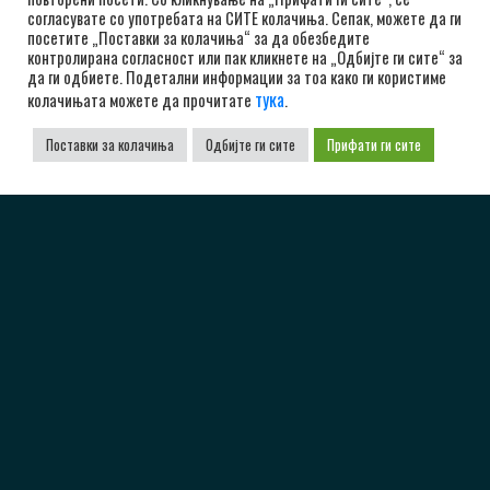
согласувате со употребата на СИТЕ колачиња. Сепак, можете да ги
посетите „Поставки за колачиња“ за да обезбедите
контролирана согласност или пак кликнете на „Одбијте ги сите“ за
да ги одбиете. Подетални информации за тоа како ги користиме
тука
колачињата можете да прочитате
.
Поставки за колачиња
Одбијте ги сите
Прифати ги сите