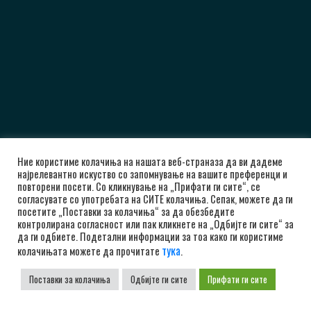
Ние користиме колачиња на нашата веб-страназа да ви дадеме
најрелевантно искуство со запомнување на вашите преференци и
повторени посети. Со кликнување на „Прифати ги сите“, се
согласувате со употребата на СИТЕ колачиња. Сепак, можете да ги
посетите „Поставки за колачиња“ за да обезбедите
контролирана согласност или пак кликнете на „Одбијте ги сите“ за
да ги одбиете. Подетални информации за тоа како ги користиме
тука
колачињата можете да прочитате
.
Поставки за колачиња
Одбијте ги сите
Прифати ги сите