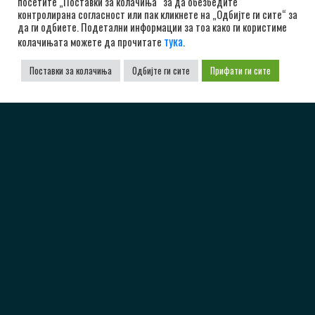
посетите „Поставки за колачиња“ за да обезбедите
контролирана согласност или пак кликнете на „Одбијте ги сите“ за
да ги одбиете. Подетални информации за тоа како ги користиме
тука
колачињата можете да прочитате
.
Поставки за колачиња
Одбијте ги сите
Прифати ги сите