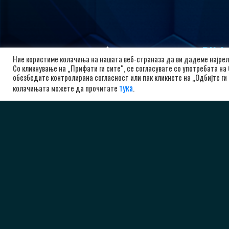
РК А
Ние користиме колачиња на нашата веб-страназа да ви дадеме најрел
Со кликнување на „Прифати ги сите“, се согласувате со употребата на
бу
обезбедите контролирана согласност или пак кликнете на „Одбијте ги 
10
тука
колачињата можете да прочитате
.
Ма
+3
ad