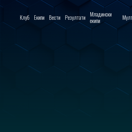
Skip to content
Младински
Клуб
Екипи
Вести
Резултати
Мулт
екипи