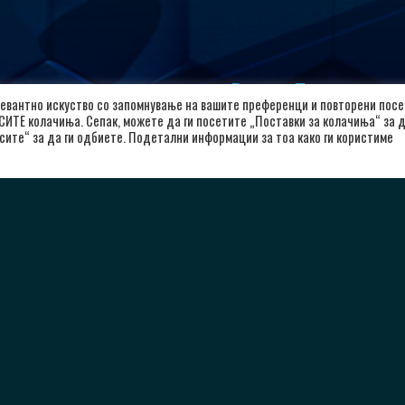
лкалоид
Важни Линкови
евантно искуство со запомнување на вашите преференци и повторени посе
 СИТЕ колачиња. Сепак, можете да ги посетите „Поставки за колачиња“ за 
л. Александар Македонски 12,
Почетна
сите“ за да ги одбиете. Подетални информации за тоа како ги користиме
00 Скопје, Република Северна
За Клубот
кедонија
Вести
8923104072
Политика за приватност
Политика и услови за користење
rkalkaloid@alkaloid.com.mk
Политика за колачиња
Заштита на лични податоци
Copyright © 2026 РК Алкалоид