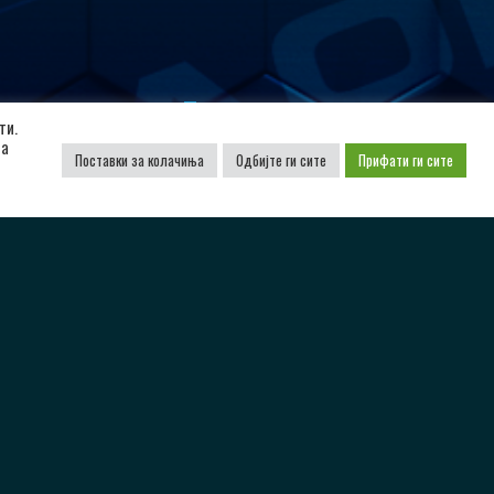
Поддржано од
ти.
да
Поставки за колачиња
Одбијте ги сите
Прифати ги сите