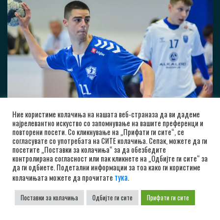
Ние користиме колачиња на нашата веб-страназа да ви дадеме
најрелевантно искуство со запомнување на вашите преференци и
повторени посети. Со кликнување на „Прифати ги сите“, се
согласувате со употребата на СИТЕ колачиња. Сепак, можете да ги
посетите „Поставки за колачиња“ за да обезбедите
контролирана согласност или пак кликнете на „Одбијте ги сите“ за
да ги одбиете. Подетални информации за тоа како ги користиме
тука
колачињата можете да прочитате
.
Поставки за колачиња
Одбијте ги сите
Прифати ги сите