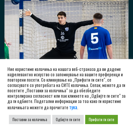
Ние користиме колачиња на нашата веб-страназа да ви дадеме
најрелевантно искуство со запомнување на вашите преференци и
повторени посети. Со кликнување на „Прифати ги сите“, се
согласувате со употребата на СИТЕ колачиња. Сепак, можете да ги
посетите „Поставки за колачиња“ за да обезбедите
контролирана согласност или пак кликнете на „Одбијте ги сите“ за
да ги одбиете. Подетални информации за тоа како ги користиме
тука
колачињата можете да прочитате
.
Поставки за колачиња
Одбијте ги сите
Прифати ги сите