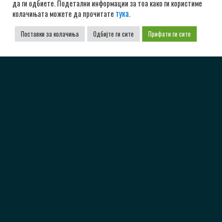
да ги одбиете. Подетални информации за тоа како ги користиме
тука
колачињата можете да прочитате
.
Поставки за колачиња
Одбијте ги сите
Прифати ги сите