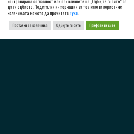
контролирана согласност или пак кликнете на „Одбијте ги сите“ за
да ги одбиете. Подетални информации за тоа како ги користиме
тука
колачињата можете да прочитате
.
Поставки за колачиња
Одбијте ги сите
Прифати ги сите