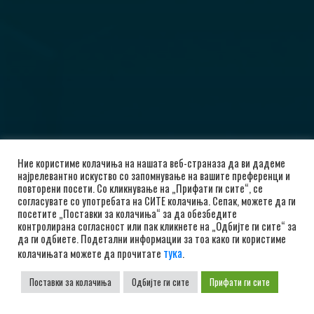
Ние користиме колачиња на нашата веб-страназа да ви дадеме
најрелевантно искуство со запомнување на вашите преференци и
повторени посети. Со кликнување на „Прифати ги сите“, се
согласувате со употребата на СИТЕ колачиња. Сепак, можете да ги
посетите „Поставки за колачиња“ за да обезбедите
контролирана согласност или пак кликнете на „Одбијте ги сите“ за
да ги одбиете. Подетални информации за тоа како ги користиме
тука
колачињата можете да прочитате
.
Поставки за колачиња
Одбијте ги сите
Прифати ги сите