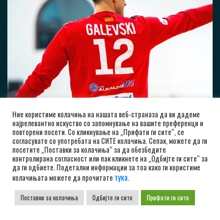
Ние користиме колачиња на нашата веб-страназа да ви дадеме
најрелевантно искуство со запомнување на вашите преференци и
повторени посети. Со кликнување на „Прифати ги сите“, се
согласувате со употребата на СИТЕ колачиња. Сепак, можете да ги
посетите „Поставки за колачиња“ за да обезбедите
контролирана согласност или пак кликнете на „Одбијте ги сите“ за
да ги одбиете. Подетални информации за тоа како ги користиме
тука
колачињата можете да прочитате
.
Поставки за колачиња
Одбијте ги сите
Прифати ги сите