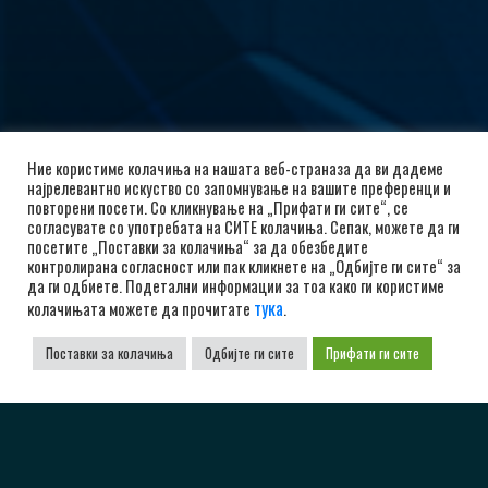
Ние користиме колачиња на нашата веб-страназа да ви дадеме
најрелевантно искуство со запомнување на вашите преференци и
повторени посети. Со кликнување на „Прифати ги сите“, се
согласувате со употребата на СИТЕ колачиња. Сепак, можете да ги
посетите „Поставки за колачиња“ за да обезбедите
контролирана согласност или пак кликнете на „Одбијте ги сите“ за
да ги одбиете. Подетални информации за тоа како ги користиме
тука
колачињата можете да прочитате
.
Поставки за колачиња
Одбијте ги сите
Прифати ги сите