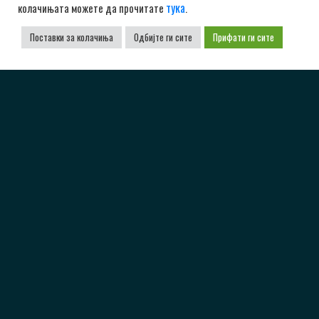
тука
колачињата можете да прочитате
.
Поставки за колачиња
Одбијте ги сите
Прифати ги сите