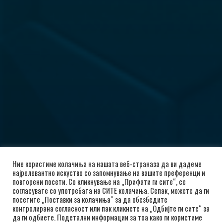
Ние користиме колачиња на нашата веб-страназа да ви дадеме
најрелевантно искуство со запомнување на вашите преференци и
повторени посети. Со кликнување на „Прифати ги сите“, се
согласувате со употребата на СИТЕ колачиња. Сепак, можете да ги
посетите „Поставки за колачиња“ за да обезбедите
контролирана согласност или пак кликнете на „Одбијте ги сите“ за
да ги одбиете. Подетални информации за тоа како ги користиме