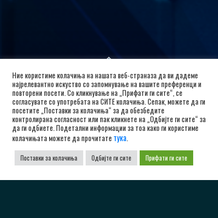
Ние користиме колачиња на нашата веб-страназа да ви дадеме
најрелевантно искуство со запомнување на вашите преференци и
повторени посети. Со кликнување на „Прифати ги сите“, се
согласувате со употребата на СИТЕ колачиња. Сепак, можете да ги
посетите „Поставки за колачиња“ за да обезбедите
контролирана согласност или пак кликнете на „Одбијте ги сите“ за
да ги одбиете. Подетални информации за тоа како ги користиме
тука
колачињата можете да прочитате
.
РК Алкалоид
Поставки за колачиња
Одбијте ги сите
Прифати ги сите
бул. Александар Македонски 12, 1000 Скопје,
Република Северна Македонија
+38923104072
adrkalkaloid@alkaloid.com.mk