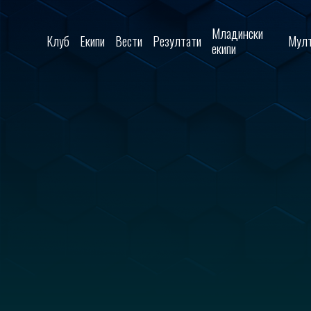
Skip to content
Младински
Клуб
Екипи
Вести
Резултати
Мулт
екипи