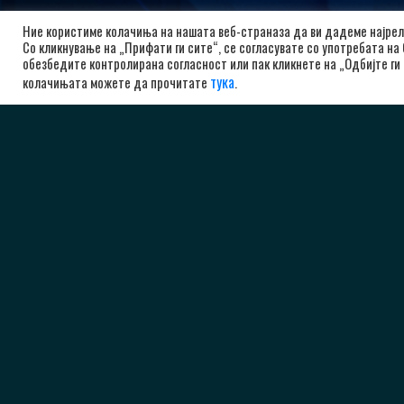
Ние користиме колачиња на нашата веб-страназа да ви дадеме најрел
Со кликнување на „Прифати ги сите“, се согласувате со употребата на
РК А
обезбедите контролирана согласност или пак кликнете на „Одбијте ги 
тука
колачињата можете да прочитате
.
бу
10
Ма
+3
ad