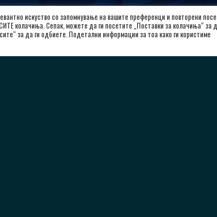
евантно искуство со запомнување на вашите преференци и повторени посе
 СИТЕ колачиња. Сепак, можете да ги посетите „Поставки за колачиња“ за 
лкалоид
Важни Линкови
сите“ за да ги одбиете. Подетални информации за тоа како ги користиме
л. Александар Македонски 12,
Почетна
00 Скопје, Република Северна
За Клубот
кедонија
Вести
8923104072
Политика за приватност
Политика и услови за користење
rkalkaloid@alkaloid.com.mk
Политика за колачиња
Заштита на лични податоци
Copyright © 2026 РК Алкалоид