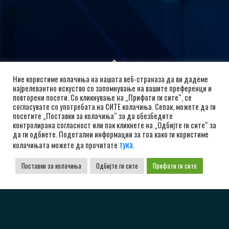
Ние користиме колачиња на нашата веб-страназа да ви дадеме
најрелевантно искуство со запомнување на вашите преференци и
повторени посети. Со кликнување на „Прифати ги сите“, се
согласувате со употребата на СИТЕ колачиња. Сепак, можете да ги
посетите „Поставки за колачиња“ за да обезбедите
контролирана согласност или пак кликнете на „Одбијте ги сите“ за
да ги одбиете. Подетални информации за тоа како ги користиме
тука
колачињата можете да прочитате
.
РК Алкалоид
Поставки за колачиња
Одбијте ги сите
Прифати ги сите
бул. Александар Македонски 12, 1000 Скопје,
Република Северна Македонија
+38923104072
adrkalkaloid@alkaloid.com.mk