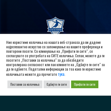
Ние користиме колачиња на нашата веб-страназа да ви дадеме
најрелевантно искуство со запомнување на вашите преференци и
повторени посети. Со кликнување на „Прифати ги сите“, се
согласувате со употребата на СИТЕ колачиња. Сепак, можете да ги
посетите „Поставки за колачиња“ за да обезбедите
РК Алкалоид
контролирана согласност или пак кликнете на „Одбијте ги сите“ за
да ги одбиете. Подетални информации за тоа како ги користиме
бул. Александар Македонски 12, 1000 Скопје,
тука
колачињата можете да прочитате
.
Република Северна Македонија
+38923104072
Поставки за колачиња
Одбијте ги сите
Прифати ги сите
adrkalkaloid@alkaloid.com.mk
Важни Линкови