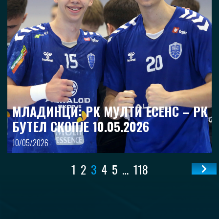
МЛАДИНЦИ: РК МУЛТИ ЕСЕНС – РК
БУТЕЛ СКОПЈЕ 10.05.2026
10/05/2026
1
2
3
4
5
…
118