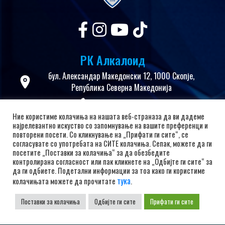
РК Алкалоид
бул. Александар Македонски 12, 1000 Скопје,
Република Северна Македонија
+38923104072
Ние користиме колачиња на нашата веб-страназа да ви дадеме
adrkalkaloid@alkaloid.com.mk
најрелевантно искуство со запомнување на вашите преференци и
повторени посети. Со кликнување на „Прифати ги сите“, се
согласувате со употребата на СИТЕ колачиња. Сепак, можете да ги
Важни Линкови
посетите „Поставки за колачиња“ за да обезбедите
контролирана согласност или пак кликнете на „Одбијте ги сите“ за
Почетна
да ги одбиете. Подетални информации за тоа како ги користиме
тука
колачињата можете да прочитате
.
За Клубот
Вести
Поставки за колачиња
Одбијте ги сите
Прифати ги сите
Политика за приватност