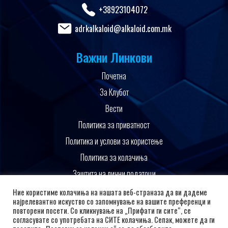
+38923104072
adrkalkaloid@alkaloid.com.mk
Важни Линкови
Почетна
За Клубот
Вести
Политика за приватност
Политика и услови за користење
Политика за колачиња
Заштита на лични податоци
Поддржано од
Ние користиме колачиња на нашата веб-страназа да ви дадеме
најрелевантно искуство со запомнување на вашите преференци и
повторени посети. Со кликнување на „Прифати ги сите“, се
согласувате со употребата на СИТЕ колачиња. Сепак, можете да ги