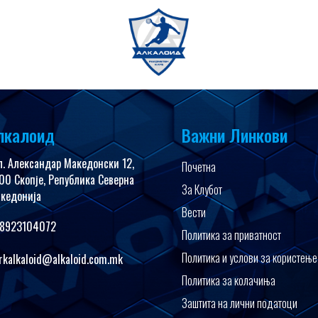
имедија
FanShop
лкалоид
Важни Линкови
л. Александар Македонски 12,
Почетна
00 Скопје, Република Северна
За Клубот
кедонија
Вести
8923104072
Политика за приватност
Политика и услови за користење
rkalkaloid@alkaloid.com.mk
Политика за колачиња
Заштита на лични податоци