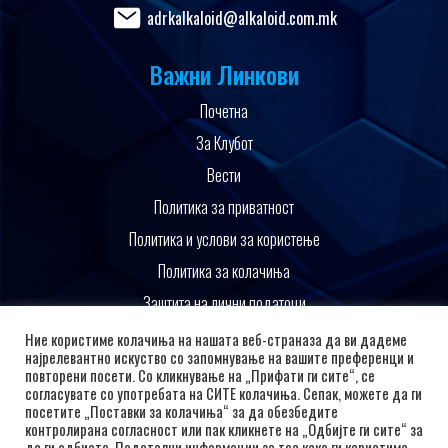
adrkalkaloid@alkaloid.com.mk
Важни Линкови
Почетна
За Клубот
Вести
Политика за приватност
Политика и услови за користење
Политика за колачиња
Заштита на лични податоци
Поддржано од
Ние користиме колачиња на нашата веб-страназа да ви дадеме
најрелевантно искуство со запомнување на вашите преференци и
повторени посети. Со кликнување на „Прифати ги сите“, се
согласувате со употребата на СИТЕ колачиња. Сепак, можете да ги
посетите „Поставки за колачиња“ за да обезбедите
контролирана согласност или пак кликнете на „Одбијте ги сите“ за
да ги одбиете. Подетални информации за тоа како ги користиме