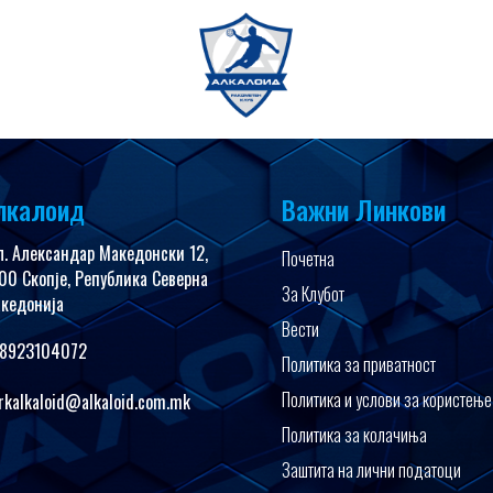
имедија
FanShop
лкалоид
Важни Линкови
л. Александар Македонски 12,
Почетна
00 Скопје, Република Северна
За Клубот
кедонија
Вести
8923104072
Политика за приватност
Политика и услови за користење
rkalkaloid@alkaloid.com.mk
Политика за колачиња
Заштита на лични податоци