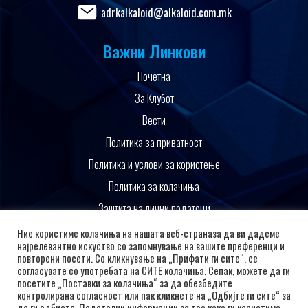
adrkalkaloid@alkaloid.com.mk
Важни Линкови
Почетна
За Клубот
Вести
Политика за приватност
Политика и услови за користење
Политика за колачиња
Заштита на лични податоци
Поддржано од
Ние користиме колачиња на нашата веб-страназа да ви дадеме
најрелевантно искуство со запомнување на вашите преференци и
повторени посети. Со кликнување на „Прифати ги сите“, се
согласувате со употребата на СИТЕ колачиња. Сепак, можете да ги
посетите „Поставки за колачиња“ за да обезбедите
контролирана согласност или пак кликнете на „Одбијте ги сите“ за
да ги одбиете. Подетални информации за тоа како ги користиме