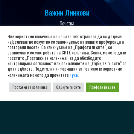
Важни Линкови
Почетна
За Клубот
Ние користиме колачиња на нашата веб-страназа да ви дадеме
најрелевантно искуство со запомнување на вашите преференци и
Вести
повторени посети. Со кликнување на „Прифати ги сите“, се
Политика за приватност
согласувате со употребата на СИТЕ колачиња. Сепак, можете да ги
посетите „Поставки за колачиња“ за да обезбедите
Политика и услови за користење
контролирана согласност или пак кликнете на „Одбијте ги сите“ за
да ги одбиете. Подетални информации за тоа како ги користиме
Политика за колачиња
тука
колачињата можете да прочитате
.
Заштита на лични податоци
Поставки за колачиња
Одбијте ги сите
Прифати ги сите
Поддржано од