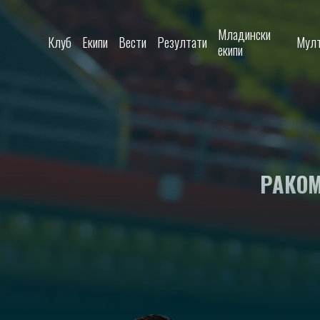
Skip to content
Младински
Клуб
Екипи
Вести
Резултати
Мулт
екипи
РАКОМ