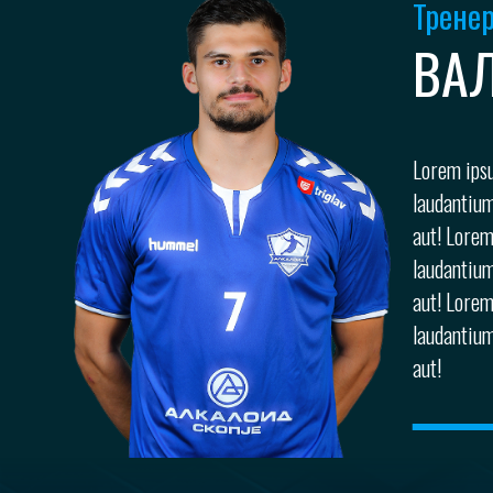
Трене
ВА
Lorem ipsu
laudantium
aut! Lorem
laudantium
aut! Lorem
laudantium
aut!