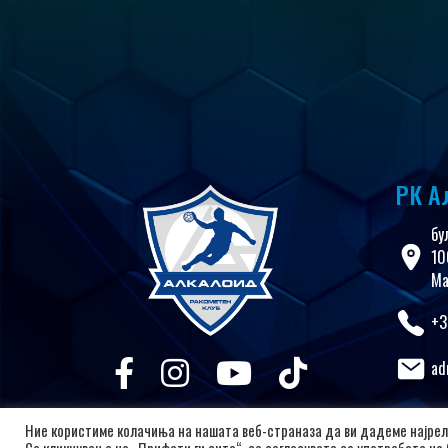
РК А
бу
10
Ма
+3
ad
Ние користиме колачиња на нашата веб-страназа да ви дадеме најрел