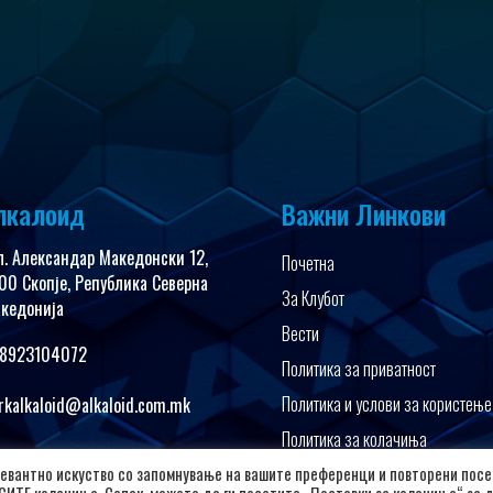
лкалоид
Важни Линкови
л. Александар Македонски 12,
Почетна
00 Скопје, Република Северна
За Клубот
кедонија
Вести
8923104072
Политика за приватност
Политика и услови за користење
rkalkaloid@alkaloid.com.mk
Политика за колачиња
Заштита на лични податоци
евантно искуство со запомнување на вашите преференци и повторени посе