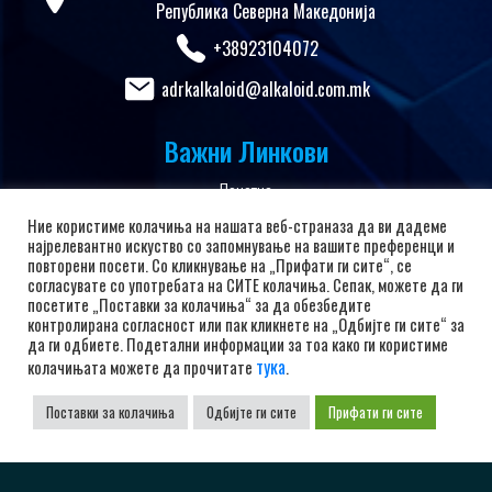
Република Северна Македонија
+38923104072
adrkalkaloid@alkaloid.com.mk
Важни Линкови
Почетна
За Клубот
Ние користиме колачиња на нашата веб-страназа да ви дадеме
најрелевантно искуство со запомнување на вашите преференци и
Вести
повторени посети. Со кликнување на „Прифати ги сите“, се
согласувате со употребата на СИТЕ колачиња. Сепак, можете да ги
Политика за приватност
посетите „Поставки за колачиња“ за да обезбедите
контролирана согласност или пак кликнете на „Одбијте ги сите“ за
Политика и услови за користење
да ги одбиете. Подетални информации за тоа како ги користиме
тука
Политика за колачиња
колачињата можете да прочитате
.
Заштита на лични податоци
Поставки за колачиња
Одбијте ги сите
Прифати ги сите
Поддржано од